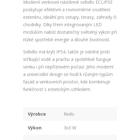
Moderní venkovní nástěnné svítidlo ECLIPSE
poskytuje efektivní a rovnoměrné osvětlení
exteriéru, ideální pro vstupy, terasy, zahrady či
chodníky. Díky třem integrovaným LED
modulům nabízí dostatečný světelný výkon při
nízké spotřebě energie a dlouhé životnosti.
Svítidlo má krytí IP54, takže je odolné proti
stříkající vodě a prachu a spolehlivě funguje
venku i při nepříznivém počasí. Jeho moderní
a univerzální design se hodí k různým typům
fasád a venkovních prostor, kde kombinuje
funkčnost s estetickým vzhledem.
Výrobce
Redo
Výkon
3x3 W