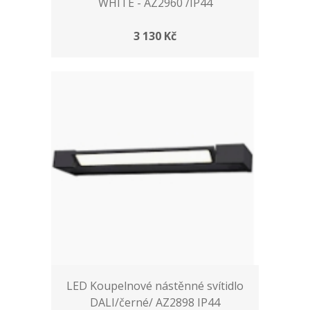
WHITE - AZ2960 /IP44
3 130 Kč
LED Koupelnové nástěnné svítidlo
DALI/černé/ AZ2898 IP44