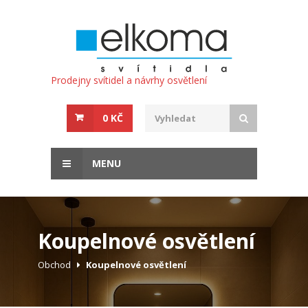
Prodejny svítidel a návrhy osvětlení
0 KČ
MENU
Koupelnové osvětlení
Obchod
Koupelnové osvětlení