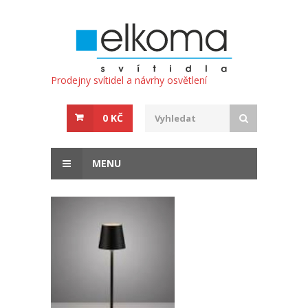
Prodejny svítidel a návrhy osvětlení
0 KČ
MENU