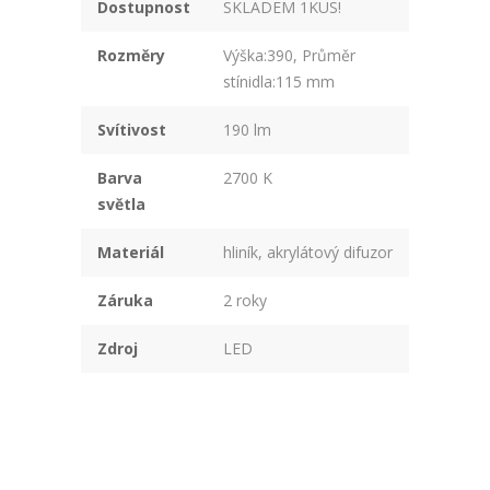
Dostupnost
SKLADEM 1KUS!
Rozměry
Výška:390, Průměr
stínidla:115 mm
Svítivost
190 lm
Barva
2700 K
světla
Materiál
hliník, akrylátový difuzor
Záruka
2 roky
Zdroj
LED