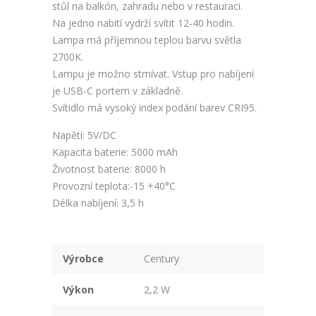
stůl na balkón, zahradu nebo v restauraci.
Na jedno nabití vydrží svítit 12-40 hodin.
Lampa má příjemnou teplou barvu světla
2700K.
Lampu je možno stmívat. Vstup pro nabíjení
je USB-C portem v základně.
Svítidlo má vysoký index podání barev CRI95.
Napětí: 5V/DC
Kapacita baterie: 5000 mAh
Životnost baterie: 8000 h
Provozní teplota:-15 +40°C
Délka nabíjení: 3,5 h
Výrobce
Century
Výkon
2,2 W