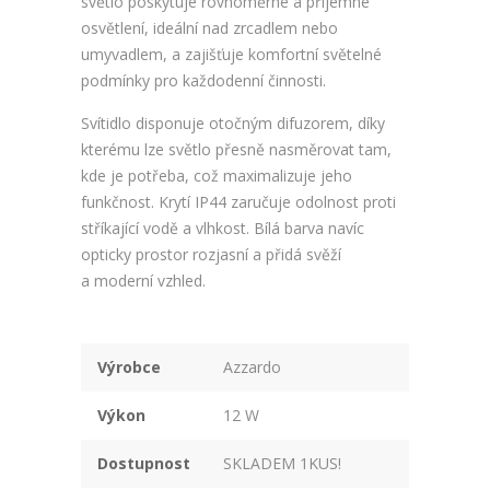
světlo poskytuje rovnoměrné a příjemné
osvětlení, ideální nad zrcadlem nebo
umyvadlem, a zajišťuje komfortní světelné
podmínky pro každodenní činnosti.
Svítidlo disponuje otočným difuzorem, díky
kterému lze světlo přesně nasměrovat tam,
kde je potřeba, což maximalizuje jeho
funkčnost. Krytí IP44 zaručuje odolnost proti
stříkající vodě a vlhkost. Bílá barva navíc
opticky prostor rozjasní a přidá svěží
a moderní vzhled.
Výrobce
Azzardo
Výkon
12 W
Dostupnost
SKLADEM 1KUS!