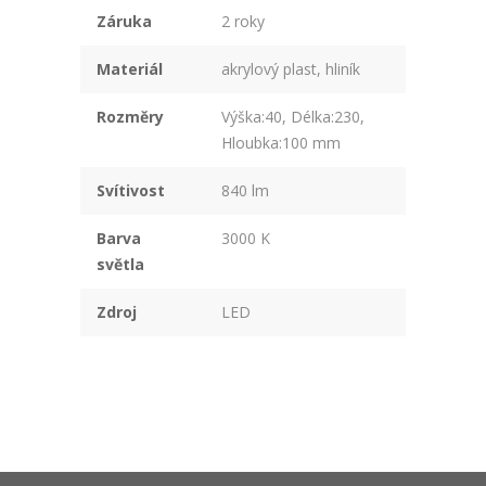
Záruka
2 roky
Materiál
akrylový plast, hliník
Rozměry
Výška:40, Délka:230,
Hloubka:100 mm
Svítivost
840 lm
Barva
3000 K
světla
Zdroj
LED