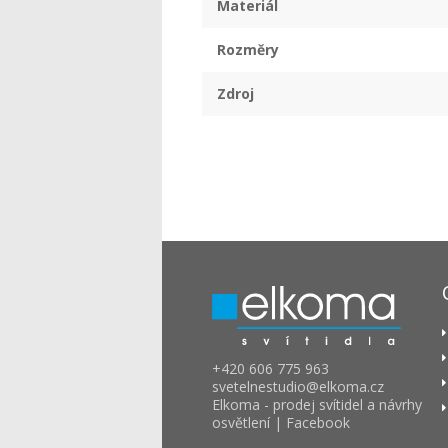
Materiál
Rozměry
Zdroj
+420 606 775 963
svetelnestudio
elkoma.cz
Elkoma - prodej svítidel a návrhy
osvětlení | Facebook