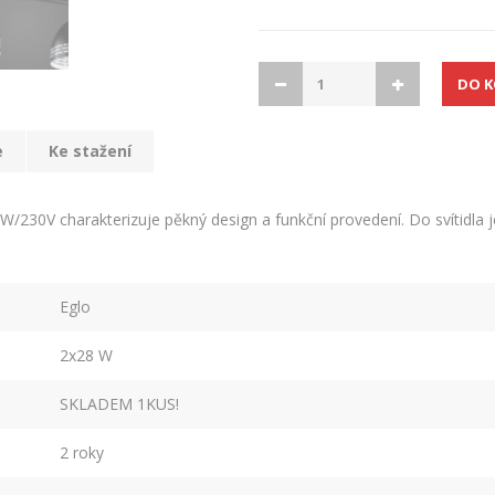
e
Ke stažení
30V charakterizuje pěkný design a funkční provedení. Do svítidla je
Eglo
2x28 W
SKLADEM 1KUS!
2 roky