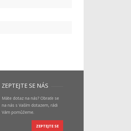
ZEPTEJTE SE NÁS
Máte dotaz na nás? Obraťe se
na nás s Vaším dotazem, rádi
Vám pomůžeme.
ZEPTEJTE SE