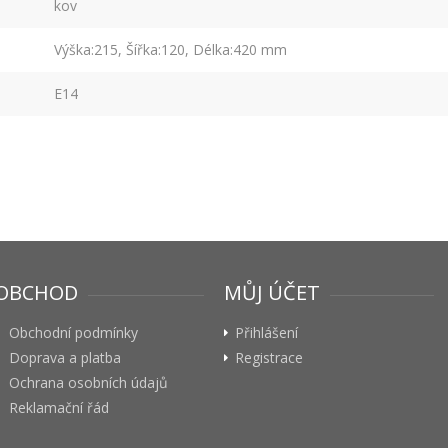
kov
Výška:215, Šířka:120, Délka:420 mm
E14
OBCHOD
MŮJ ÚČET
Obchodní podmínky
Přihlášení
Doprava a platba
Registrace
Ochrana osobních údajů
Reklamační řád