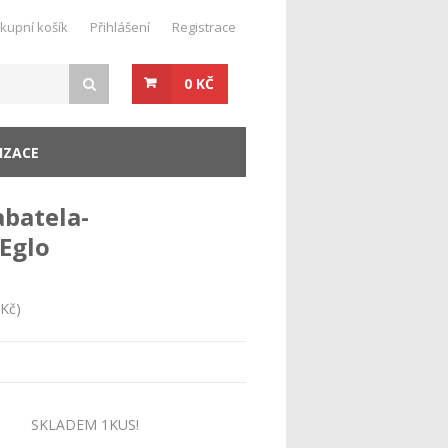
kupní košík
Přihlášení
Registrace
0 KČ
IZACE
abatela-
Eglo
Kč)
SKLADEM 1KUS!