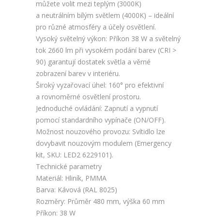
můžete volit mezi teplým (3000K)
a neutrálním bílým světlem (4000K) – ideální
pro různé atmosféry a účely osvětlení.
Vysoký světelný výkon: Příkon 38 W a světelný
tok 2660 lm při vysokém podání barev (CRI >
90) garantují dostatek světla a věrné
zobrazení barev v interiéru.
Široký vyzařovací úhel: 160° pro efektivní
a rovnoměrné osvětlení prostoru.
Jednoduché ovládání: Zapnutí a vypnutí
pomocí standardního vypínače (ON/OFF).
Možnost nouzového provozu: Svítidlo lze
dovybavit nouzovým modulem (Emergency
kit, SKU: LED2 6229101).
Technické parametry
Materiál: Hliník, PMMA
Barva: Kávová (RAL 8025)
Rozměry: Průměr 480 mm, výška 60 mm
Příkon: 38 W