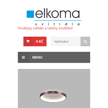
Prodejny svítidel a návrhy osvětlení
0 KČ
MENU