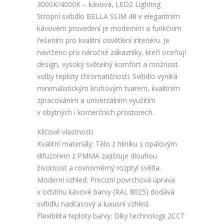
3000K/4000K – kávová, LED2 Lighting
Stropní svítidlo BELLA SLIM 48 v elegantním
kávovém provedení je moderním a funkčním
řešením pro kvalitní osvětlení interiéru. Je
navrženo pro náročné zákazníky, kteří oceňují
design, vysoký světelný komfort a možnost
volby teploty chromatičnosti. Svítidlo vyniká
minimalistickým kruhovým tvarem, kvalitním
zpracováním a univerzálním využitím
v obytných i komerčních prostorech.
Klíčové vlastnosti
Kvalitní materiály: Tělo z hliníku s opálovým
difuzorem z PMMA zajišťuje dlouhou
životnost a rovnoměrný rozptyl světla.
Moderní vzhled: Precizní povrchová úprava
v odstínu kávové barvy (RAL 8025) dodává
svítidlu nadčasový a luxusní vzhled.
Flexibilita teploty barvy: Díky technologii 2CCT