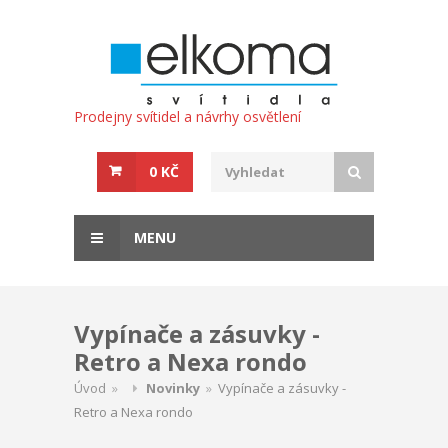
Prodejny svítidel a návrhy osvětlení
0 KČ
MENU
Vypínače a zásuvky -
Retro a Nexa rondo
Úvod
»
Novinky
»
Vypínače a zásuvky -
Retro a Nexa rondo