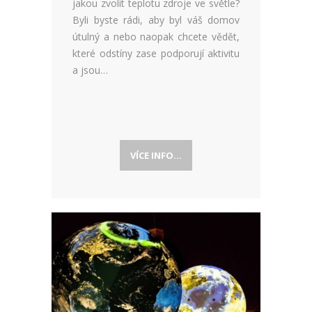
jakou zvolit teplotu zdroje ve světle?
Byli byste rádi, aby byl váš domov
útulný a nebo naopak chcete vědět,
které odstíny zase podporují aktivitu
a jsou…
VÍCE INFO...