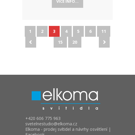
VÍCE INFO...
1
2
3
4
5
6
11
15
20
+420 606 775 963
svetelnestudio
elkoma.cz
Elkoma - prodej svítidel a návrhy osvětlení |
Facebook