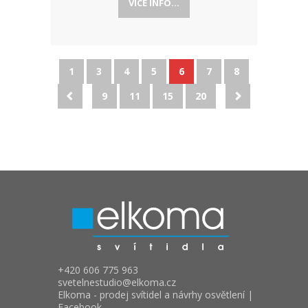
VÍCE INFO...
1
3
4
5
6
7
8
9
11
15
20
+420 606 775 963
svetelnestudio
elkoma.cz
Elkoma - prodej svítidel a návrhy osvětlení |
Facebook