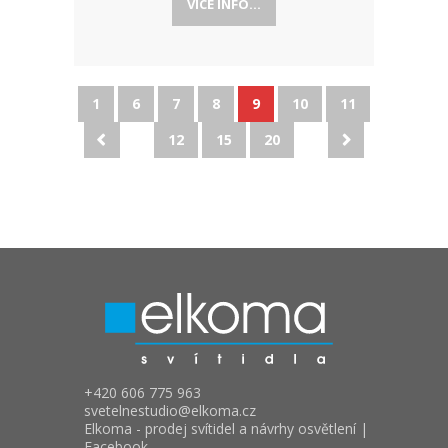
VÍCE INFO...
1
6
7
8
9
10
11
12
15
20
+420 606 775 963
svetelnestudio
elkoma.cz
Elkoma - prodej svítidel a návrhy osvětlení |
Facebook