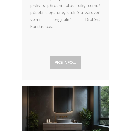
prvky s přírodní jutou, díky čemuž
působí elegantně, útulně a zároveň
velmi originálně. Drátěná
konstrukce…
VÍCE INFO...