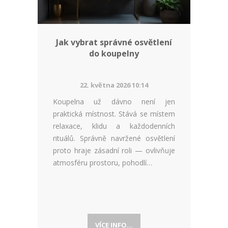
Jak vybrat správné osvětlení
do koupelny
22. května 2026 10:14
Koupelna už dávno není jen
praktická místnost. Stává se místem
relaxace, klidu a každodenních
rituálů. Správně navržené osvětlení
proto hraje zásadní roli — ovlivňuje
atmosféru prostoru, pohodlí…
VÍCE INFO...